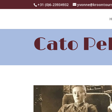
+31 (0)6-23934932
yvonne@kroontours
H
Cato Pe