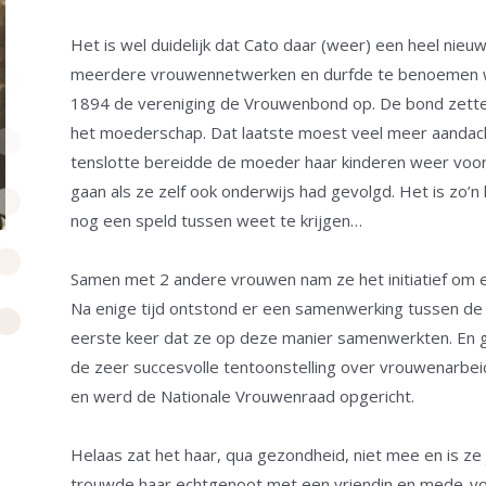
Het is wel duidelijk dat Cato daar (weer) een heel nie
meerdere vrouwennetwerken en durfde te benoemen wat
1894 de vereniging de Vrouwenbond op. De bond zette 
het moederschap. Dat laatste moest veel meer aandacht
tenslotte bereidde de moeder haar kinderen weer voor 
gaan als ze zelf ook onderwijs had gevolgd. Het is zo’n 
nog een speld tussen weet te krijgen…
Samen met 2 andere vrouwen nam ze het initiatief om ee
Na enige tijd ontstond er een samenwerking tussen de
eerste keer dat ze op deze manier samenwerkten. En gel
de zeer succesvolle tentoonstelling over vrouwenarbe
en werd de Nationale Vrouwenraad opgericht.
Helaas zat het haar, qua gezondheid, niet mee en is ze 
trouwde haar echtgenoot met een vriendin en mede-voo