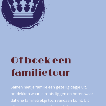
Of boek een
familietour
Samen met je familie een gezellig dagje uit,
ontdekken waar je roots liggen en horen waar
dat ene familietrekje toch vandaan komt. Uit