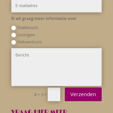
Ik wil graag meer informatie over
Stadstours
Lezingen
Heksentours
Verzenden
=
8 + 3
VRAAG HIER MEER