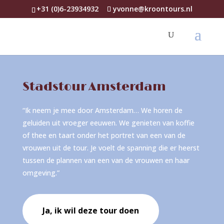
+31 (0)6-23934932
yvonne@kroontours.nl
Stadstour Amsterdam
“Ik neem je mee door Amsterdam… We horen de
geluiden uit vroeger eeuwen. We genieten van koffie
of thee en taart onder het portret van een van de
vrouwen uit de tour. Je voelt de spanning die er heerst
tussen de plannen van een van de vrouwen en haar
omgeving.”
Ja, ik wil deze tour doen