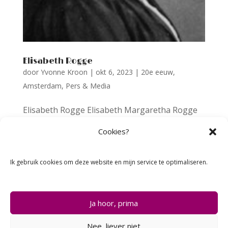
Elisabeth Rogge
door
Yvonne Kroon
|
okt 6, 2023
|
20e eeuw
,
Amsterdam
,
Pers & Media
Elisabeth Rogge Elisabeth Margaretha Rogge
(1858-1945) is opgegroeid in een gezin met 4
Cookies?
broers en 1 zus, een ziekelijke moeder en een
vader die niet alleen werkte en druk was met de
Ik gebruik cookies om deze website en mijn service te optimaliseren.
zorg voor het gezin, maar ook nog tijd
overhield voor zijn hobbies waaronder het
doen...
Ja hoor, prima
Nee, liever niet