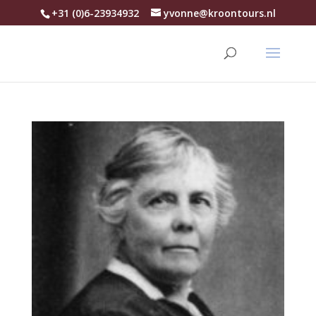
+31 (0)6-23934932
yvonne@kroontours.nl