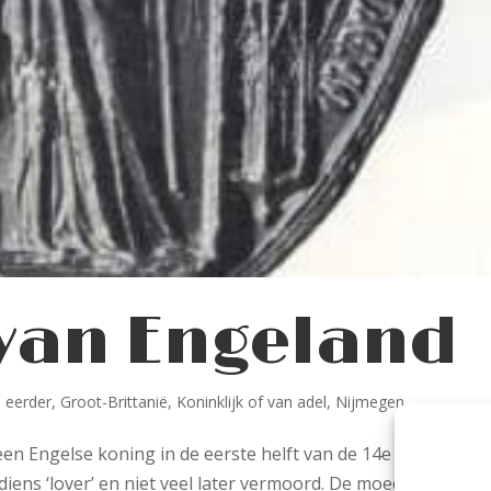
 van Engeland
 eerder
,
Groot-Brittanië
,
Koninklijk of van adel
,
Nijmegen
een Engelse koning in de eerste helft van de 14e eeuw. Haar
iens ‘lover’ en niet veel later vermoord. De moeder werd