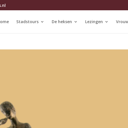
.nl
ome
Stadstours
De heksen
Lezingen
Vrouw