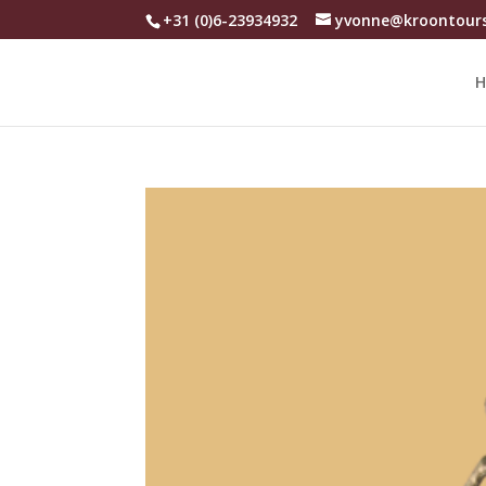
+31 (0)6-23934932
yvonne@kroontours
H